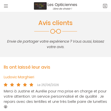


1 rue des Palmiers
31190 Auterive
Avis clients
05 61 50 73 38
Envie de partager votre expérience ? Vous aussi, laissez
votre avis.
Ils ont laissé leur avis
Adresse email de réception

Ludovic Marghieri
Le 25/06/2026
En cochant cette case, vous consentez à recevoir nos propositions
commerciales à l'adresse email indiqué ci-dessus. Vous pouvez vous
Merci à Justine et Aurélie pour ma prise en charge et pour
désinscrire à tout moment en utilisant
le formulaire de désinscription
.
votre attention. Un service personnalisé et de qualité . Je
repars avec des lentilles et une très belle paire de lunettes
INSCRIPTION
🤩