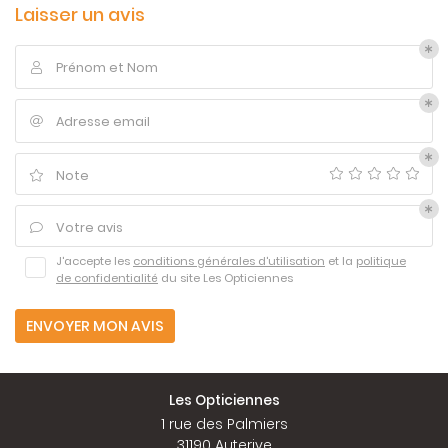
Actu'
Laisser un avis
Contact
Prénom et Nom

Adresse email

Note

Votre avis

J'accepte les
conditions générales d'utilisation
et la
politique
de confidentialité
du site
Les Opticiennes
ENVOYER MON AVIS
Les Opticiennes
1 rue des Palmiers
31190 Auterive