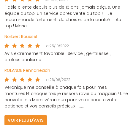
Fidèle cliente depuis plus de 15 ans, jamais déçue. Une
équipe au top, un service après vente au top !!!!! Je
recommande fortement, du choix et de la qualité .... Au
top ! Marie
Norbert Roussel
tez informés
Le 25/10/2022
Avis extremement favorable . Service , gentillesse ,
Une questio
IPTION NEWSLETTER
professionalisme .
ROLANDE Pennaneach
Accueil
05 61 50 73 3
Le 26/06/2022
Services
Véronique me conseille à chaque fois pour mes
montures.Et chaque fois je ressors ravie du magasin ! Une
Info vision
nouvelle fois Merci véronique pour votre écoute,votre
patience,et vos conseils précieux ………
Album photos
VOIR PLUS D'AVIS
Avis
Rejoignez-nous